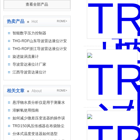
查看全部产品
热卖产品
Hot
ROME+
智能数字压力控制器
THG-RDF山东导波雷达液位计安
装方法
THG-RDF浙江导波雷达液位计安
装方法
旋进旋涡流量计
导波雷达液位计厂家
江西导波雷达液位计
相关文章
About
ROME+
悬浮物水质分析仪是用于测量水
中悬浮物浓度的专业设备
溶解氧使用指南
如何减少微差压变送器的操作误
差？
TRD150风压传感器在布袋除尘
器压差控制上的应用
分体式温度变送器如何选型