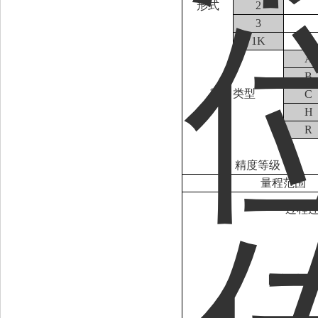
形式
2
3
1K
A
B
输出类型
C
H
R
精度等级
量程范围
过程
附加功能