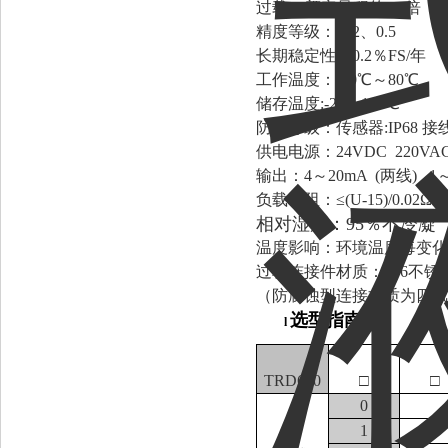
过载: ≤额定量程的1.5倍
精度等级： 0.2、0.5
长期稳定性：0
工作温度：-
储存温度:-
防护等级：传感器:
供电电源：24VDC 220V
输出：4～20mA (两线) 1～5
负载电阻：≤(U-15)/0.02Ω
相对湿度：
温度影响：环境温度每变化1
过程连接件材质：316不锈钢
（防腐蚀型连接材质为四氟
选型指南：
l
TRD600
□
□
0
1