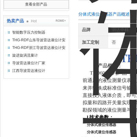
查看全部产品
分体式液位传感器产品概述：
热卖产品
Hot
ROME+
品牌
润达中科
智能数字压力控制器
THG-RDF山东导波雷达液位计安
加工定制
否
装方法
THG-RDF浙江导波雷达液位计安
装方法
T
旋进旋涡流量计
导波雷达液位计厂家
l 产品概述：
江西导波雷达液位计
TRD600系列产品
前通用的液位测量仪表。
来并转换成标准信号输出
直接投入液体介质，即可
拟量和四路开关量实现控
勘探领域的液位测量与控
l
技术参数：
分体式液位传感器
分体式液位传感器