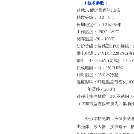
l
技术参数：
过载
: ≤额定量程的1.5倍
精度等级：
0.2、0.5
长期稳定性：
0.2
工作温度：
-20
储存温度
:-20
防护等级：传感器
:IP
供电电源：
24VDC 220VAC
输出：
4～20mA (两线) 1～5V
负载电阻：
≤(U-15)/0.02Ω
相对湿度：
95％
温度影响：环境温度每变化
10
年漂移＜
±0
过程连接件材质：
316不锈钢 
（防腐蚀型连接材质为四氟
陶
四
外形结构：
外形结构见图，液位变送
由壳体、放大器、接线端子、