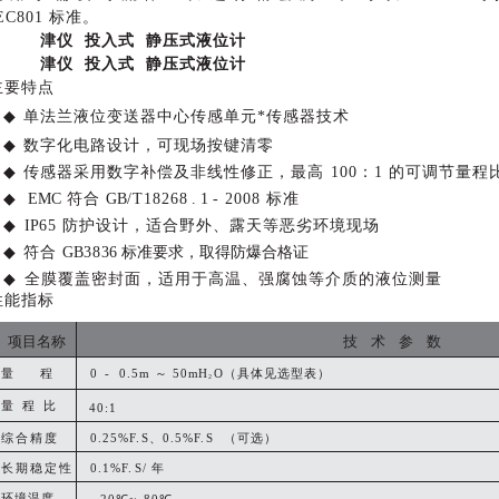
EC801 标准。
津仪 投入式 静压式液位计
津仪 投入式 静压式液位计
主要特点
◆
单法兰液位变送器中心传感单元*传感器技术
◆
数字化电路设计，可现场
按键清零
◆
传感器采用数字补偿及非线性修正，最高
100：1 的可调
◆
EMC
符合
GB
/T18268
.
1
- 2008 标准
◆
IP
65
防护设计，适合野外、露天等恶劣环境现场
◆
符合
GB
38
36 标准要求，取得防爆合格证
◆
全膜覆盖密封面，适用于高温、强腐蚀等介质的液位测量
性能指标
项目名称
技
术
参
数
量
程
0
- 0.5m ～
50
mH
O（具体见选
型表）
2
量
程
比
40:1
综合精度
0.25%F.
S、0.5%F.
S
（可选）
长期稳定性
0.1%F.
S/ 年
环境温度