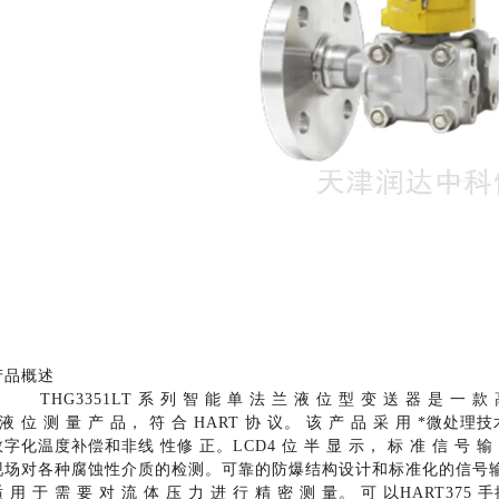
产品概述
THG3351LT 系 列 智 能 单 法 兰 液 位 型 变 送 器 是 一 款
 液 位 测 量 产 品， 符 合 HART 协 议。 该 产 品 采 用
*
微处理技
数字化温度补偿和非线
性修
正。
LCD4 位 半 显 示， 标 准 信 号 输
现场对各种腐蚀性介质的检测。可靠的防爆结构设计和标准化的信号输出 , 
适 用 于 需 要 对 流 体 压 力 进 行 精 密 测 量。 可 以HART