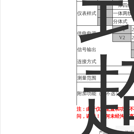
1
一体四线
仪表样式
2
一体两线
3
分体式
V1
供电电源
V2
信号输出
连接方式
测量范围
附加功能（可不选）
注：由于仪表配置和功能不
问，谢谢！
任何未经沟通直
产品：