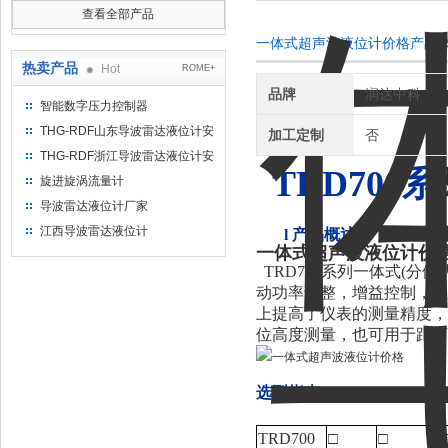
查看全部产品
一体式超声波液位计价格产品
热卖产品
Hot
ROME+
品牌
润达中科
智能数字压力控制器
THG-RDF山东导波雷达液位计安
加工定制
否
装方法
THG-RDF浙江导波雷达液位计安
TRD70
装方法
旋进旋涡流量计
导波雷达液位计厂家
江西导波雷达液位计
l
产品概述：
一体式超声波液位计价
TRD700系列一体式(
动功率调整，增益控制，温
上提高了仪表的测量精度，
位高度测量，也可用于距离
选型指南：
TRD700
□
□