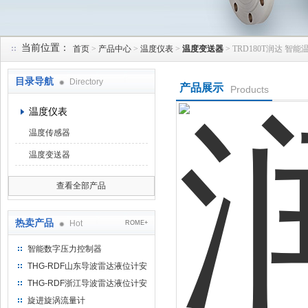
当前位置：
首页
>
产品中心
>
温度仪表
>
温度变送器
> TRD180T润达 智
天津润达中科仪表有限公司
目录导航
Directory
产品展示
Products
温度仪表
温度传感器
温度变送器
查看全部产品
热卖产品
Hot
ROME+
智能数字压力控制器
THG-RDF山东导波雷达液位计安
装方法
THG-RDF浙江导波雷达液位计安
装方法
旋进旋涡流量计