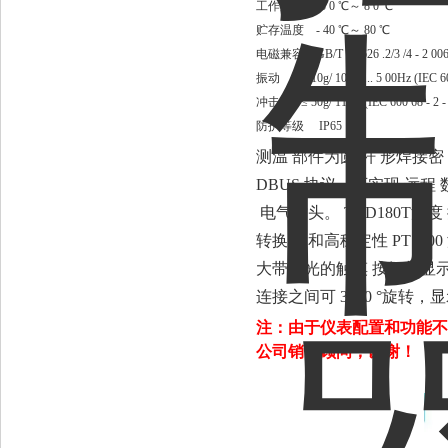
工作温度
- 3 0 ℃～ 8 0 ℃
贮存温度 - 40 ℃～ 80 ℃
电磁兼容 GB/T 1 7626 .2/3 /4 - 2 00
振动 ≤ 10g/ 10Hz ... 5 00Hz (IEC 6006
冲击 ≤ 50g/ 11ms (IEC 600 68 - 2 - 2
防护等级 IP65
测温
部件为圆
杆
形焊接密
DBUS 协议，可实现 远程
电气插头。 TRD180T温
转换 器和高稳定性 PT1
大带背光的触摸 按钮与显
连接之间可 3 3 0 °旋转，
注：由于仪表配置和功能不
公司销售顾问，谢谢！