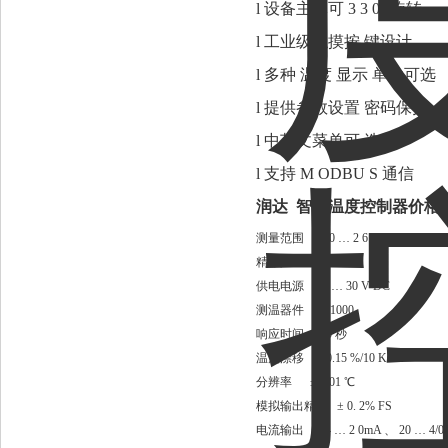
l 设备主体可 3 3 0 °旋转
l 工业级触摸按 键设计
l 多种 温度 显示 单位可选
l 提供参数设置 密码保护
l 中英文菜单可 选
l 支持 M ODBU S 通信
润达 智能温度控制器价格
测量范围
- 50 … 2 6 0 ℃
精 度 ≤ ± 0. 5 ℃
供电电源 12 … 30 V DC
测温器件 PT1000
响应时间 ≤ 5 秒
温度漂移 ± 0.15 %/10 K
分辨率 ± 0.01 ℃
模拟输出精度 ± 0. 2% FS
电流输出
0/4 … 2 0mA 、 20 … 4/0