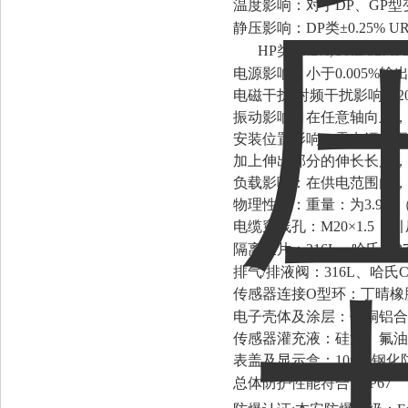
温度影响：对于DP、GP型变送
静压影响：DP类±0.25% 
HP类±0.2%,URL/32M
电源影响：小于0.005%输
电磁干扰/射频干扰影响：20～
振动影响：在任意轴向上，200H
安装位置影响：零点漂移至多为
加上伸出部分的伸长长度，
负载影响：在供电范围内，
物理性能：重量：为3.9k
电缆穿线孔：M20×1.5
引
隔离膜片：316L、哈氏C
排气/排液阀：316L、哈氏C
传感器连接O型环：丁晴橡
电子壳体及涂层：低铜铝合
传感器灌充液：硅油、氟油
表盖及显示盒：10mm钢
总体防护性能符合：IP67