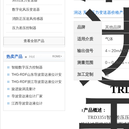
3051压力变送器
数字化风压变送器
润达 无线压力变送器价格产品
消防正压送风传感器
品牌
其他品牌
压力差压控制器
适用介质
气体
查看全部产品
输出信号
4～20mA D
热卖产品
Hot
ROME+
测量范围
0～0.3kPa～
智能数字压力控制器
加工定制
是
THG-RDF山东导波雷达液位计安
装方法
THG-RDF浙江导波雷达液位计安
T
R
装方法
旋进旋涡流量计
导波雷达液位计厂家
江西导波雷达液位计
产品概述：
l
TRD3351智能
机经过严格组装和调试