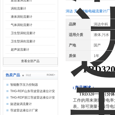
旋进漩涡流量计
涡轮流量计
润达 无线传输电磁流量计厂家
液体涡轮流量计
品牌
润达中科
气体涡轮流量计
卫生型涡轮流量计
适用介质
液体,污水
卫生型涡街流量计
产地
国产
超声波流量计
质保
1年
查看全部产品
TRD32
热卖产品
Hot
ROME+
智能数字压力控制器
产品概述：
l
THG-RDF山东导波雷达液位计安
TRD320
一体（分体
装方法
THG-RDF浙江导波雷达液位计安
工作的用来测量导电率
装方法
旋进旋涡流量计
表。除可测量一般导电
导波雷达液位计厂家
浆等均匀的液固两相悬