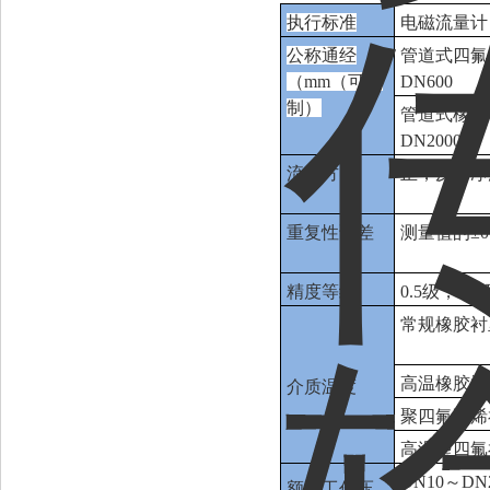
执行标准
电磁流量计（J
公称通经
管道式四氟衬
（mm（可定
DN600
制）
管道式橡胶衬
DN2000
流动方向
正，反，净
重复性误差
测量值的±0
精度等级
0.5级，1.0
常规橡胶衬里
高温橡胶衬里
介质温度
聚四氟乙烯衬
高温型四氟衬
DN10～DN2
额定工作压