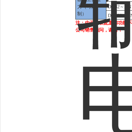
力（可定
DN32～DN1
制）
DN200～DN
注：由于仪表配置和功能不
公司销售顾问，谢谢！