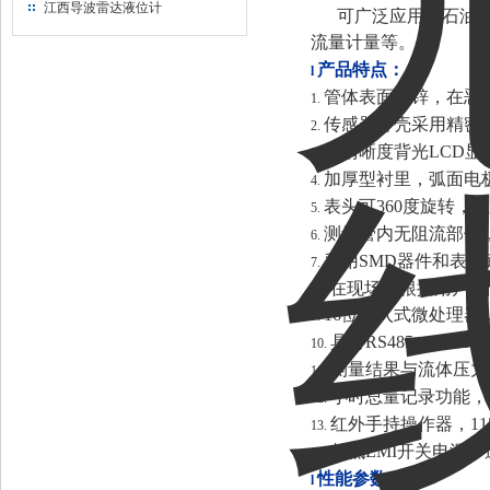
江西导波雷达液位计
可广泛应用于石油
流量计量等。
产品特点：
l
管体表面喷锌，在恶
1.
传感器外壳采用精密
2.
高清晰度背光LCD
3.
加厚型衬里，弧面电
4.
表头可360度旋转，
5.
测量管内无阻流部件
6.
采用SMD器件和表
7.
8.
在现场可根据用户实
16位嵌入式微处理
9.
具有RS485、RS232
10.
测量结果与流体压力
11.
小时总量记录功能，
12.
红外手持操作器，1
13.
超低EMI开关电源
14.
性能参数：
l