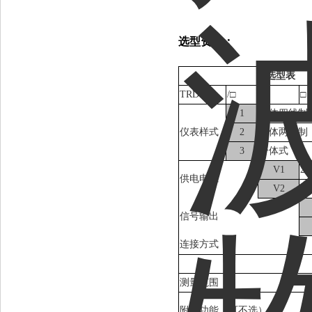
选型资料：
选型表
TRD710
/□
□
□
1
一体四线制
仪表样式
2
一体两线制
3
分体式
V1
2
供电电源
V2
22
信号输出
连接方式
测量范围
附加功能（可不选）