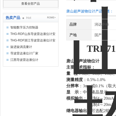
查看全部产品
唐山超声波物位计产品概述：
热卖产品
Hot
ROME+
品牌
润达中科
智能数字压力控制器
THG-RDF山东导波雷达液位计安
产地
国产
装方法
THG-RDF浙江导波雷达液位计安
TRD71
装方法
旋进旋涡流量计
导波雷达液位计厂家
江西导波雷达液位计
唐山超声波物位计
主要技术指标：
量
程
：
5米、10米、15米、
测量精度
：
0.5%-1.0%
分辨率
：
3mm或0.1%（取
显
示
：中文液晶显示
模拟输出
：
4线制4～20mA/
2线制4～20mA/
继电器输出
：可选配
2组AC 