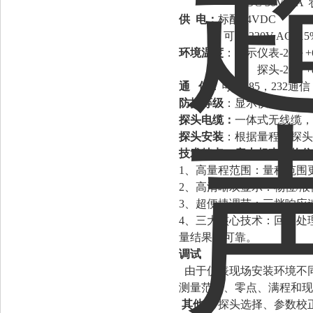
或
DC 30V/ 5
供
电：
标配
24VDC
可选
220V AC+15
环境温度
：显示仪表
-20～
探头
-20～
通
信
：可选
485，232
防护等级
：显示仪表
IP65
探头电缆：
一体式无线缆，
探头安装
：根据量程和探头
技术特点：
唐山超声波物位
1、高量程范围：量程范围更
2、高清晰双显示：物位/
3、超便捷调节：三挡响应
4、三大核心技术：回波处
量结果更可靠。
调试
由于仪表现场安装环境不
测量范围
、
零点
、
满程和现
其他：
探头选择、参数校