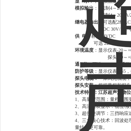
显
示
：中文液晶显示
模拟输出
：
4线制4～20mA/
2线制4～20mA/
继电器输出
：可选配
2组AC 
或
DC 30V/ 5
供
电：
标配
24VDC
可选
220V AC+15
环境温度
：显示仪表
-20～
探头
-20～
通
信
：可选
485，232
防护等级
：显示仪表
IP65
探头电缆：
一体式无线缆，
探头安装
：根据量程和探头
技术特点：
江苏超声波物位
1、高量程范围：量程范围更
2、高清晰双显示：物位/
3、超便捷调节：三挡响应
4、三大核心技术：回波处
量结果更可靠。