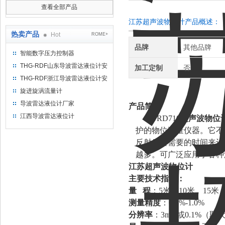
查看全部产品
江苏超声波物位计产品概述：
热卖产品
Hot
ROME+
品牌
其他品牌
智能数字压力控制器
THG-RDF山东导波雷达液位计安
加工定制
否
装方法
THG-RDF浙江导波雷达液位计安
装方法
旋进旋涡流量计
导波雷达液位计厂家
产品简介
江西导波雷达液位计
TRD710
超声波物位
护的物位测量仪器。它不
反射后所需要的时间来计
越多。可广泛应用于各种
江苏超声波物位计
主要技术指标：
量
程
：
5米、10米、15米、
测量精度
：
0.5%-1.0%
分辨率
：
3mm或0.1%（取