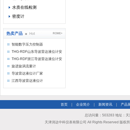
水质在线检测
密度计
热卖产品
Hot
ROME+
智能数字压力控制器
THG-RDF山东导波雷达液位计安
装方法
THG-RDF浙江导波雷达液位计安
装方法
旋进旋涡流量计
导波雷达液位计厂家
江西导波雷达液位计
首页
|
企业简介
|
新闻资讯
|
产品
总访问量：503283 地址：
天津润达中科仪表有限公司 All Rights Reserved 版权