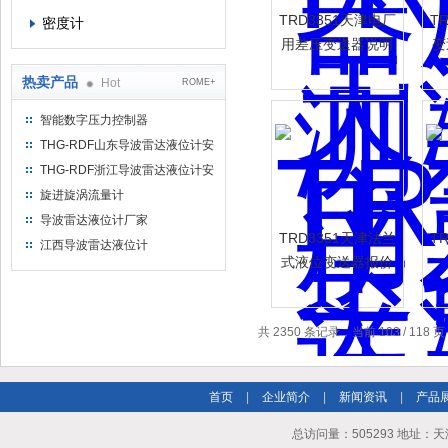
TRD3351天津电厂
T
密度计
用差压变送器说明
变
热卖产品
Hot
ROME+
智能数字压力控制器
THG-RDF山东导波雷达液位计安
装方法
THG-RDF浙江导波雷达液位计安
装方法
旋进旋涡流量计
导波雷达液位计厂家
TRD3351天津法兰
T
江西导波雷达液位计
式液位变送器报价
共 2350 条记录，当前 103 / 118 
首页
|
企业简介
|
新闻资讯
|
产品
总访问量：505293 地址：