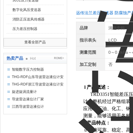
3051压力变送器
数字化风压变送器
远传法兰差压变送器 防腐蚀产
消防正压送风传感器
品牌
润达中科
压力差压控制器
指示表头
LCD
查看全部产品
测量范围
0～0.3kPa～
热卖产品
Hot
ROME+
加工定制
否
智能数字压力控制器
THG-RDF山东导波雷达液位计安
装方法
THG-RDF浙江导波雷达液位计安
l
产品概述：
装方法
旋进旋涡流量计
TRD3351智能
导波雷达液位计厂家
计，整机经过严格组装
江西导波雷达液位计
应用于石油、化工、钢
测量，能够适用于各种
l
产品特点：
u
性能可靠、稳定、高