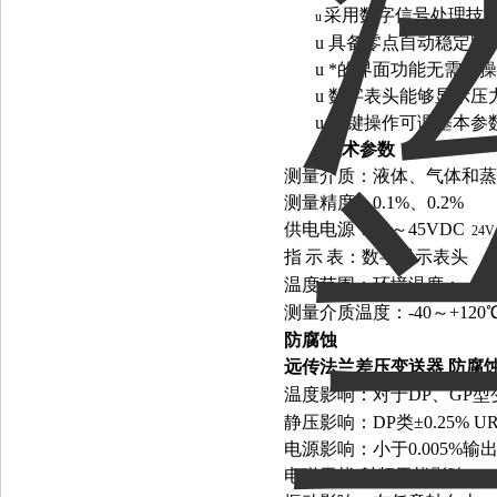
采用数字信号处理技术
u
u
具备零点自动稳定跟
u
*的界面功能无需手
u
数字表头能够显示压力
u
按键操作可调基本参数
l
技术参数：
测量介质：液体、气体和蒸
测量精度：0.1%、0.2
供电电源：12～45VDC
24
指
示
表：数字显示表头
温度范围：环境温度：-40～
测量介质温度：-40～+120
防腐蚀
远传法兰差压变送器 防腐
温度影响：对于DP、GP型变送
静压影响：DP类±0.25% 
电源影响：小于0.005%输
电磁干扰/射频干扰影响：20～