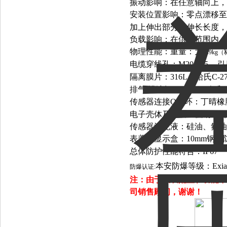
振动影响：在任意轴向上，200H
安装位置影响：零点漂移至多为
加上伸出部分的伸长长度，
负载影响：在供电范围内，
物理性能：重量：为3.
9kg
电缆穿线孔：M20×1.5
引
隔离膜片：316L、哈氏C
排气/排液阀：316L、哈氏C
传感器连接O型环：丁晴橡
电子壳体及涂层：低铜铝合
传感器灌充液：硅油、氟油
表盖及显示盒：10mm钢
总体防护性能符合：IP67
本安防爆等级：Exia
防爆认证:
注：由于仪表配置和功能不
司销售顾问，
谢谢！