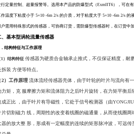
进行定量控制、超量报警等。选用本产品的防爆型式（ExmIIT6），可在
作温度下粘度小于 5×10 -6m 2/s 的介质，对于粘度大于 5×10 -6m 
用户需用特殊形式的传感器，可协商订货，需防爆型传感器时，在订货中
二、基本型涡轮流量传感器
1 ．结构特征与工作原理
传感器为硬质合金轴承止推式，不仅保证精度，耐
（1）结构特征
及拆装 方便等特点。
（
2）工作原理
流体流经传感器壳体，由于叶轮的叶片与流向有
动力矩，克 服摩擦力矩和流体阻力之后叶片旋转，在力矩平衡后
速成正比 ，由于叶片有导磁性，它处于信号检测器（由YONGJ
叶片切割磁力 线，周期性的改变着线圈的磁通量，从而使线圈两
大器的放大整 形，形成有一定幅度的连续的矩形脉冲波，可远传