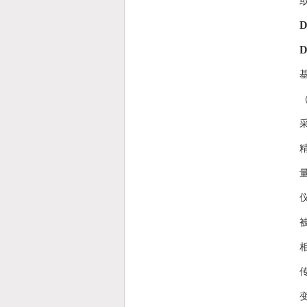
采
精
量
被
相