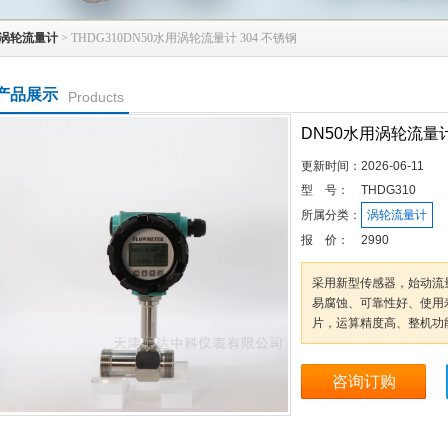
涡轮流量计
> THDG310DN50水用涡轮流量计 304 不锈钢
产品展示
Products
DN50水用涡轮流量计
更新时间：
2026-06-11
型 号：
THDG310
所属分类：
涡轮流量计
报 价：
2990
采用新型传感器，始动流
易腐蚀、可靠性好、使用
片，运算精度高、整机功能*
咨询订购