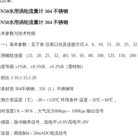
或总量。
DN50水用涡轮流量计 304 不锈钢
DN50水用涡轮流量计 304 不锈钢
基本参数与技术性能
（一）基本参数：见下表 仪表口径及连接方式 4、6、10、15、20、25、32
用螺纹连接 （15、20、25、32、40）50、65、80、100、125、150、2
度等级 ±1%R、±0.5%R、±0.2%R（需特制）
程比 1:10;1:15;1:20
仪表材质 304不锈钢、316（L）不锈钢等
测介质温度（℃） -20～+120℃ 环境条件 温度－20℃～60℃，
对湿度5％～90％，大气压力86Kpa～ 106Kpa 输出信号
传感器：脉冲频率信号，低电平≤0.8V高电平≥8V
变送器：两线制4～20mADC电流信号