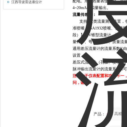
配电。用作热量表使用时，提
江西导波雷达液位计
4~20mA模拟量输出。
流量传感器
：
支持9大类流量测量装置，
准喷嘴（ISA1932喷嘴、
段）】、V锥型流量计、通用差
量计）、弯管流量计、质量流
通用差压流量计的流量系数K
设置
差压式流量计（孔板、喷嘴等
脉冲输出流量计的流量系数K可
注：由于仪表配置和功能不一
问，谢谢！
产品：