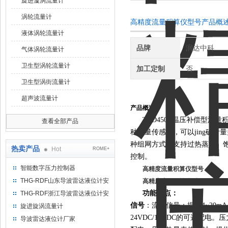
旋进漩涡流量计
涡轮流量计
高精度流量积算仪型号产品概
液体涡轮流量计
品牌
润达中科
气体涡轮流量计
卫生型涡轮流量计
加工定制
否
卫生型涡街流量计
超声波流量计
产品概述：
TRD450R温压补偿型
查看全部产品
种流量传感器，可以jing确计
种组网方式。支持过热蒸汽、
热卖产品
Hot
ROME+
控制。
智能数字压力控制器
高精度流量积算仪型号
THG-RDF山东导波雷达液位计安
高精度流量积算仪型号
装方法
功能特点：
THG-RDF浙江导波雷达液位计安
装方法
信号
：流量信号：提供4~20m
旋进旋涡流量计
24VDC/12VDC的可选配电。压
导波雷达液位计厂家