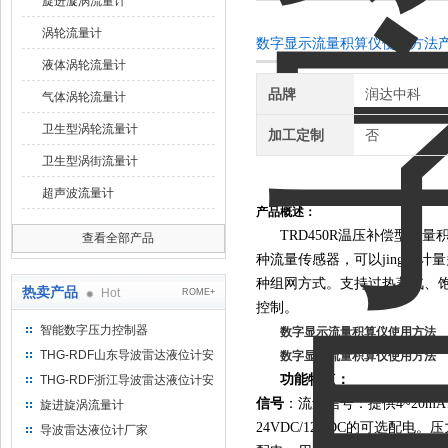
旋进漩涡流量计
涡轮流量计
数字显示流量积算仪使用方法
液体涡轮流量计
品牌
润达中科
气体涡轮流量计
卫生型涡轮流量计
加工定制
否
卫生型涡街流量计
超声波流量计
产品概述：
TRD450R温压补偿型
查看全部产品
种流量传感器，可以jing确计
种组网方式。支持过热蒸汽、
热卖产品
Hot
ROME+
控制。
智能数字压力控制器
数字显示流量积算仪使用方法
THG-RDF山东导波雷达液位计安
数字显示流量积算仪使用方法
装方法
功能特点：
THG-RDF浙江导波雷达液位计安
装方法
信号
：流量信号：提供4~20m
旋进旋涡流量计
24VDC/12VDC的可选配电。压
导波雷达液位计厂家