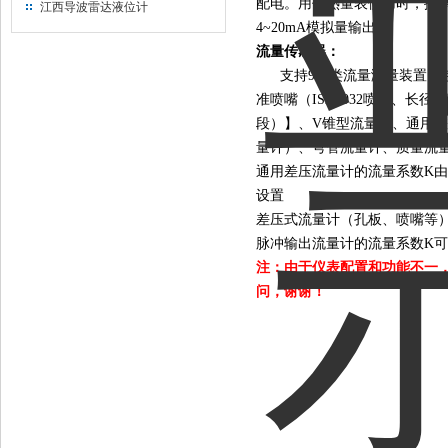
配电。用作热量表使用时，提
江西导波雷达液位计
4~20mA模拟量输出。
流量传感器
：
支持9大类流量测量装置，
准喷嘴（ISA1932喷嘴、
段）】、V锥型流量计、通用差
量计）、弯管流量计、质量流
通用差压流量计的流量系数K
设置
差压式流量计（孔板、喷嘴等
脉冲输出流量计的流量系数K可
注：由于仪表配置和功能不一
问，谢谢！