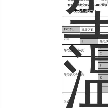
智能型温度变送器 RS485 通讯 +
l
参数选型指南：
TRD231
温度仪表
1
热电
类型
2
热电
P
热电阻元件种类
C
B
S
N
热电偶元件种类
K
E
T
型式