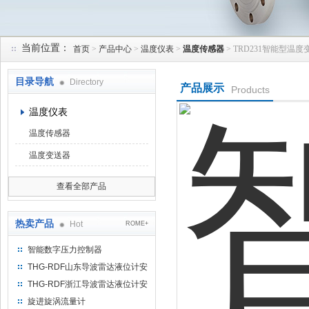
当前位置：
首页
>
产品中心
>
温度仪表
>
温度传感器
> TRD231智能型温度变送
天津润达中科仪表有限公司
目录导航
Directory
产品展示
Products
温度仪表
温度传感器
温度变送器
查看全部产品
热卖产品
Hot
ROME+
智能数字压力控制器
THG-RDF山东导波雷达液位计安
装方法
THG-RDF浙江导波雷达液位计安
装方法
旋进旋涡流量计