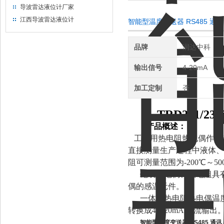
导波雷达液位计厂家
江西导波雷达液位计
智能型温度变送器 RS485 通讯
品牌
润达中科
输出信号
4-20mA
加工定制
否
TRD231
l
产品概述：
工业用热电阻热电偶作为
直接测量生产过程中液体、
阻可测量范围为-200℃～5
铠装热电偶、铂电阻具
偶的感温元件。
一体化热电阻热电偶温
转换成4～20mA 电流
智能型温度变送器 RS485 通讯 +