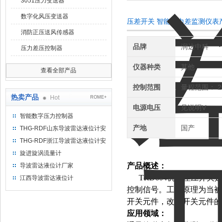
3051压力变送器
数字化风压变送器
压差开关 智能压力差监测仪表
消防正压送风传感器
品牌
润达中科
压力差压控制器
仪器种类
其他
查看全部产品
控制范围
量程范围： 20
热卖产品
Hot
ROME+
电源电压
见说明V
智能数字压力控制器
产地
国产
THG-RDF山东导波雷达液位计安
装方法
THG-RDF浙江导波雷达液位计安
装方法
旋进旋涡流量计
产品概述：
导波雷达液位计厂家
TRD604机械差压开
江西导波雷达液位计
控制信号。工作原理为当被
开关元件，改变开关元件的
应用领域：