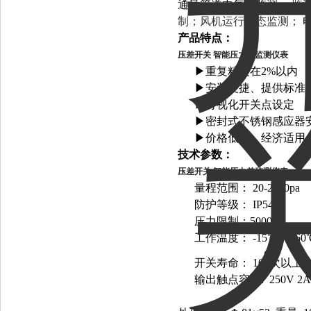
通风管道中气体监
测
；监
制；风机运行状态监测；
产品特点：
压差开关 智能压力差监测仪表
▶重复精度在2%以内
▶安装便捷、提供标准
▶可视化开关点设定
▶密封式不锈钢感应器
▶价格低廉，经济适用
技术参数：
压差开关 智能压力差监测仪表
量程范围：
20-2500pa
防护等级：
IP54
压力限制：5000pa
工作温度： -15℃～+60
6
开关寿命：
10
次以上
输出触点容量: 250V 2