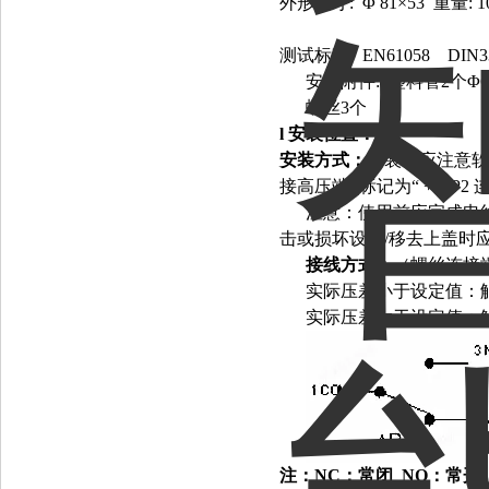
外形尺寸: Φ 81×53
重量: 1
测试标准: EN61058 DIN3
安装附件: 塑料管2个Φ6m
螺丝3个
l
安装位置：
安装方式：
安装时应注意软管连
接高压端 (标记为“ +") P2
注意：使用前应完成电线
击或损坏设备/移去上盖时
接线方式：
（螺丝连接
实际压差小于设定值：触
实际压差大于设定值：触
注：
NC：常闭 NO：常开