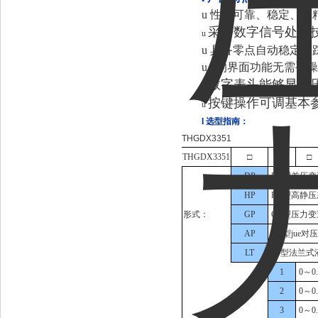
u
性能可靠、稳定、高
采用数字信号处理技
u
u
具备零点自动稳定跟
u
*的界面功能无需手
数字表头能够显示压
u
按键操作可调基本参
u
l
选型指南：
THGDX3351
THGDX3351
□
□
□
DP
DP型差压变
HP
HP型高静
形式：
GP
GP型压力变
AP
AP型jue
LT
LT型法兰式
1
0～0.
2
0～0.
3
0～0.