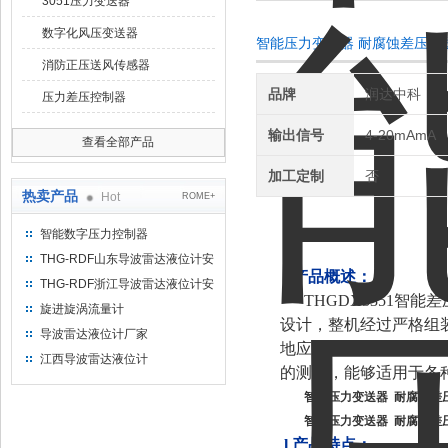
3051压力变送器
数字化风压变送器
智能压力变送器 耐腐蚀差压变
消防正压送风传感器
品牌
润达中科
压力差压控制器
输出信号
4-20mAmA
查看全部产品
加工定制
否
热卖产品
Hot
ROME+
智能数字压力控制器
THG-RDF山东导波雷达液位计安
l
产品概述：
装方法
THG-RDF浙江导波雷达液位计安
THGDX3351
装方法
旋进旋涡流量计
设计，整机经过严格组
导波雷达液位计厂家
地应用于石油、化工、
江西导波雷达液位计
的测量，能够适用于各
智能压力变送器 耐腐蚀差
智能压力变送器 耐腐蚀差
l
产品特点：