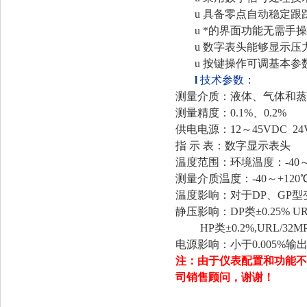
u
具备零点自动稳定跟
u
*的界面功能无需手
u
数字表头能够显示压力
u
按键操作可调基本参数
l
技术参数：
测量介质：液体、气体和蒸汽 
测量精度：0.1%、0.2
供电电源：12～45VDC
24
指
示
表：数字显示表头
温度范围：环境温度：-40～
测量介质温度：-40～+120
温度影响：对于DP、GP型变送
静压影响：DP类±0.25% 
HP类±0.2%,URL/32M
电源影响：小于0.005%输
注：由于仪表配置和功能不
司销售顾问，
谢谢！