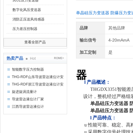
3051压力变送器
数字化风压变送器
单晶硅压力变送器 防爆压力变
消防正压送风传感器
品牌
其他品牌
压力差压控制器
输出信号
4-20mAmA
查看全部产品
加工定制
是
热卖产品
Hot
ROME+
智能数字压力控制器
器
THG-RDF山东导波雷达液位计安
l
产品概述：
装方法
THG-RDF浙江导波雷达液位计安
THGDX3351
装方法
旋进旋涡流量计
设计，整机经过严格组
导波雷达液位计厂家
单晶硅压力变送器 
江西导波雷达液位计
单晶硅压力变送器 
l
产品特点：
u
性能可靠、稳定、高
u
采用数字信号处理技