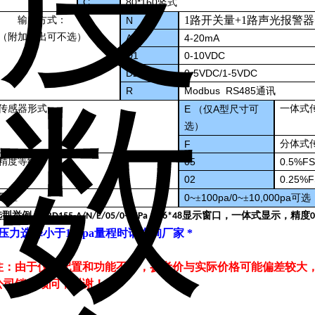
C
80*160
竖式
1路开关量+1路声光报警器
输出方式：
N
（附加输出可不选）
A
4-20mA
D1
0-10VDC
D2
0-5VDC/1-5VDC
R
Modbus RS485
通讯
传感器形式
E
A
一体式
（仅
型尺寸可
选）
F
分体式
精度等级
05
0.5%FS
02
0.25%
量程
0~
100pa/0~
10,000pa
±
±
可选
选型举例：
；
显示窗口，一体式显示，精度
TRD155-A/N/E/05/0-3KPa
96*48
0
压力选择小于
100pa
量程时请咨询厂家
*
注：由于仪表配置和功能不一，参考价与实际价格可能偏差较大
公司销售顾问，谢谢！