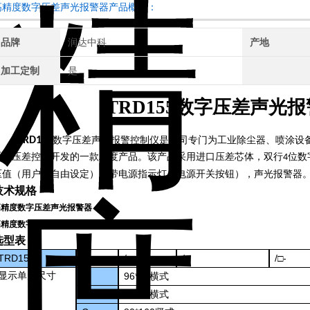
高精度数字压差声光报警器产品概述：
品牌
润达中科
产地
加工定制
是
TRD155数字压差声光
TRD155
数字压差声光报警控制仪是我司专门为工业除尘器、喷涂设
系统压差控制开发的一款精度产品。该产品采用进口压差芯体，双行
位数
4
压值（用户可自由设定）；带电源指示灯（电源开关按钮），声光报警器
技术规格
高精度数字压差声光报警器
高精度数字压差声光报警器
选型表：
TRD155
-
/
/
/
-
□
□
□
□
显示单元尺寸
A
96*48
横式
B
96*96
横式