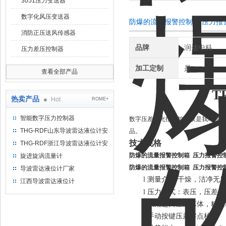
3051压力变送器
数字化风压变送器
防爆的流量报警控制箱 压力报
消防正压送风传感器
品牌
润达中科
压力差压控制器
加工定制
是
查看全部产品
T
热卖产品
Hot
ROME+
智能数字压力控制器
数字压差声光报警控制仪是我司专门
THG-RDF山东导波雷达液位计安
品。
装方法
技术规格
THG-RDF浙江导波雷达液位计安
装方法
防爆的流量报警控制箱 压力报警控
旋进旋涡流量计
防爆的流量报警控制箱 压力报警控
导波雷达液位计厂家
l
测量介质
干燥，洁净无
:
江西导波雷达液位计
l
压力形式：表压，压差
l
采用进口差压芯体，精度
l
手动按键压差零点校准