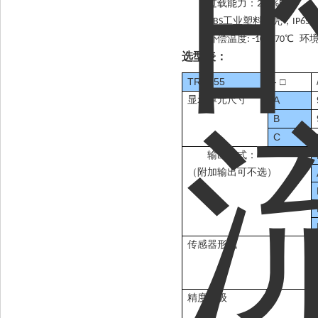
l
过载能力：
200%FS
l
工业塑料外壳，
ABS
IP65
l
补偿温度
～
℃ 环
: -10
70
选型表：
TRD155
-
□
显示单元尺寸
A
B
C
输出方式：
（附加输出可不选）
传感器形式
精度等级