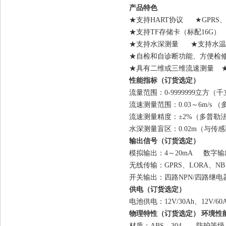
产品特色
★支持
HART协议
★
GPRS
★
支持
TF
存储卡
（
标配
16G
）
★
支持水深测量
★
支持水温
★自检和自诊断功能
、
方便检
★
具有
二维或三维流速测量
性能指标
（
订货选定）
流量范围：
0-9999999立方（
流速
测量范围：
0.0
3
～
6
m/s
（
流速
测量精度：
±
2
%
（多普勒
水深测量盲区：
0.02
m
（
与传感
输出
信号
（
订货选定）
模拟输出：
4～20mA
数字输
无线传输：
GPRS
、
LORA、NB
开
关
输出：
四路
NPN
/
四路
继电
供电
（
订货选定）
电池供电
：
12V/30Ah、12V/60
物理特性
（
订货选定）
环境性
材质：
ABS
、
304
防护等级