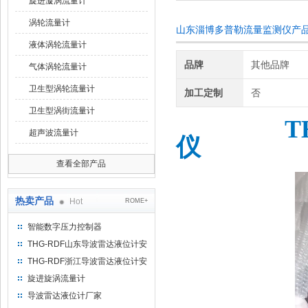
旋进漩涡流量计
涡轮流量计
山东淄博多普勒流量监测仪产
液体涡轮流量计
品牌
其他品牌
气体涡轮流量计
卫生型涡轮流量计
加工定制
否
卫生型涡街流量计
T
超声波流量计
仪
查看全部产品
热卖产品
Hot
ROME+
智能数字压力控制器
THG-RDF山东导波雷达液位计安
装方法
THG-RDF浙江导波雷达液位计安
装方法
旋进旋涡流量计
导波雷达液位计厂家