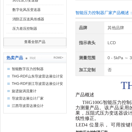
3051压力变送器
数字化风压变送器
智能压力控制器厂家产品概述
消防正压送风传感器
品牌
其他品牌
压力差压控制器
查看全部产品
指示表头
LCD
热卖产品
测量范围
0 - 5kPa ～
Hot
ROME+
智能数字压力控制器
加工定制
否
THG-RDF山东导波雷达液位计安
T
装方法
THG-RDF浙江导波雷达液位计安
装方法
旋进旋涡流量计
产品概述
导波雷达液位计厂家
THG
100G智
能
压
力
控制
江西导波雷达液位计
力
测
量
产
品。
该产品采用
果，
压阻式压力变
送器
设
线
性
修
正。
LED
4 位显示， 可用