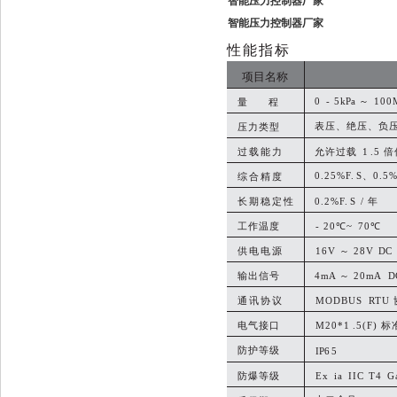
智能压力控制器厂家
智能压力控制器厂家
性能指标
项目名称
0
- 5
kPa
～
100
量 程
表压、绝压、负
压力类型
过载能力
允许过载
1
.5 
0.25%F.
S、0.5
综合精度
长期稳定性
0.2%F.
S
/ 年
工作温度
- 20℃~
70℃
供电电源
16V ～ 28
V
DC
输出信号
4
mA
～
20
mA
D
通讯协议
MODBUS
RTU
电气接口
M20*1
.5(F)
防护等级
IP
65
防爆等级
Ex
ia
IIC
T4
G