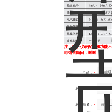
输出信号
4
mA
～
20
mA
D
通讯协议
MODBUS
RTU
电气接口
M20*1
.5(F)
防护等级
IP
65
防爆等级
Ex
ia
IIC
T4
G
质保期
十二个月
注：由于仪表配置和功能不
司销售顾问，
谢谢
产品：
您的单位：
您的姓名：