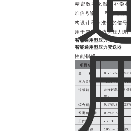
精
密
数
字
化
温
度
补
偿
和
准信号输出，可满足现场
构
设
计
和
标
准
化
的
信
号
用
于
需
要
对
流
体
压力进
智能通用型压力变送器
智能通用型压力变送器
性能指标
项目名称
0
- 5
kPa
～
260
量 程
表压、绝压、负
压力类型
允许过载
1
.5 
过载能力
倍）
0.1%F.
S、0.25%
综合精度
长期稳定性
0.2%F.
S/ 年
工作温度
- 20℃~
70℃
供电电源
10V ～ 30
V
DC