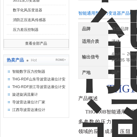
3051压力变送器
数字化风压变送器
智能通用型压力变送器产品概
消防正压送风传感器
品牌
其他品牌
压力差压控制器
适用介质
液体
查看全部产品
4mA ～ 20m
输出信号
热卖产品
RS485 等mA
Hot
ROME+
智能数字压力控制器
产地
国产
THG-RDF山东导波雷达液位计安
THG
1
装方法
THG-RDF浙江导波雷达液位计安
装方法
旋进旋涡流量计
产品概述
导波雷达液位计厂家
江西导波雷达液位计
THG
100B
智能通用型
压
多
参
数
的
压
力
测
量产品
领域的
应
用
成
果，
压
阻
式