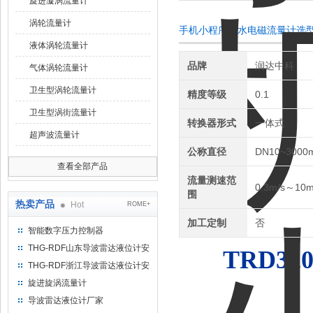
旋进漩涡流量计
涡轮流量计
手机小程序海水电磁流量计选
液体涡轮流量计
品牌
润达中科
气体涡轮流量计
卫生型涡轮流量计
精度等级
0.1
卫生型涡街流量计
转换器形式
一体式
超声波流量计
公称直径
DN10~3000
查看全部产品
流量测速范
0.3m/s～10m
围
热卖产品
Hot
ROME+
加工定制
否
智能数字压力控制器
THG-RDF山东导波雷达液位计安
TRD32
装方法
THG-RDF浙江导波雷达液位计安
装方法
旋进旋涡流量计
导波雷达液位计厂家