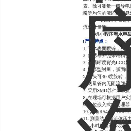
表。除可测量一般导电
浆等均匀的液固两相悬
可广泛应用于石油
流量计量等。
手机小程序海水电
产品特点：
l
1. 管体表面喷锌，在
2. 传感器外壳采用
3. 高清晰度背光LC
4. 加厚型衬里，弧
5. 表头可360度旋
6. 测量管内无阻流
7. 采用SMD器件和
8.
在现场可根据用户实
9. 16位嵌入式微处
10. 具有RS485、RS2
11. 测量结果与流
12. 小时总量记录功