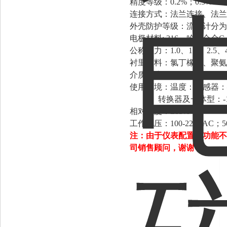
精度等级：0.2%；0
连接方式：法兰连接、法兰
外壳防护等级：流量计分为一体型
电极材料: 316、哈氏合金C、
公称压力：1.0、1.6、2.5、4
衬里材料：氯丁橡胶、聚
介质温度：0～60℃；0～70℃
使用环境：温度：传感器：―
转换器及一体型：-10
相对湿度：≤85%
工作电压：100-220VAC；
注：由于仪表配置和功能不
司销售顾问，谢谢！