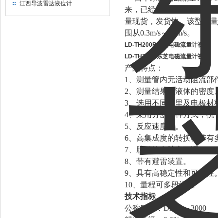
江西导波雷达液位计
来，已经大量使用，购买
日
量现货，发货快。该型流量计
围从0.3m/s～10m/s。
LD-TH200B东芝电磁流量计视频
LD-TH200B东芝电磁流量计视频
产品特点：
1、测量管内无活动阻流部
2、测量结果与液体的密度、
3、选用不同衬里及电极材
4、采用分割取样方式，抗
5、反应速度快。
6、高集成度的转换器带有
7、脉冲输出脉宽可调。
8、带有避雷装置。
9、具有高稳定性和可靠性
10、量程可多段设置
技术指标
公称口径：DN10～3000