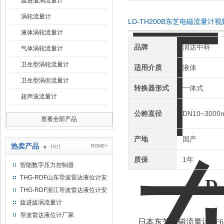
旋进漩涡流量计
涡轮流量计
LD-TH200B东芝电磁流量计
液体涡轮流量计
品牌
润达中科
气体涡轮流量计
卫生型涡轮流量计
适用介质
液体
卫生型涡街流量计
转换器形式
一体式
超声波流量计
公称直径
DN10~3000
查看全部产品
产地
国产
热卖产品
Hot
ROME+
质保
1年
智能数字压力控制器
THG-RDF山东导波雷达液位计安
LD
装方法
THG-RDF浙江导波雷达液位计安
装方法
旋进旋涡流量计
导波雷达液位计厂家
日本东芝电磁流量计LF6