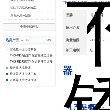
数字化风压变送器
TRD120 不锈钢压力变送器
消防正压送风传感器
品牌
润达中科
压力差压控制器
查看全部产品
适用介质
液体
热卖产品
测量范围
-0.1…0～0.
Hot
ROME+
智能数字压力控制器
加工定制
是
THG-RDF山东导波雷达液位计安
装方法
THG-RDF浙江导波雷达液位计安
装方法
器
旋进旋涡流量计
导波雷达液位计厂家
江西导波雷达液位计
l
产品概述: