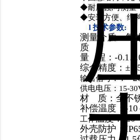
◆耐腐蚀,可测量
◆安装方便、结
l
技术参数
:
测量介质：气
质
量
程：-0.1…
综合精度：±0.5
4～2
输出信号：
供电电压：15-30
材 质：全不
补偿温度：-10
温度：-20～
工作
外壳防护：IP6
过载压力：1.