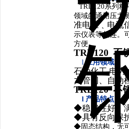
TRD120系列
领域的通用压力
准电压﹑电流
示仪表等相连。
方便。
TRD120
l
应用领域
:
石油化工,电力
力管网、自动
TRD120
l
产品特点
:
◆稳定性好，满
◆具有反向保
◆固态结构，无