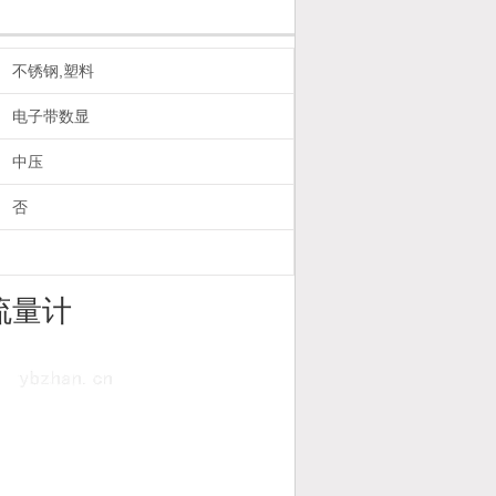
不锈钢,塑料
电子带数显
中压
否
流量计