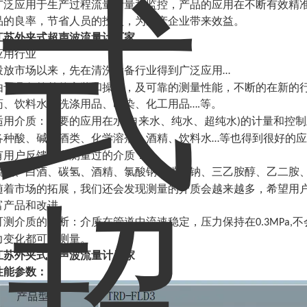
广泛应用于生产过程流量计量和监控，产品的应用在不断有效精
品的良率，节省人员的投入，为生产企业带来效益。
江苏外夹式超声波流量计厂家
应用行业
投放市场以来，先在清洗设备行业得到广泛应用
…
由于具备简单的安装和操作，及可靠的测量性能，不断的在新的
药、饮料水、洗涤用品、印染、化工用品
等
。
….
适用介质：
主要的应用在水
自来水、纯水、超纯水
的计量和控制
(
)
各种酸、碱、酒类、化学溶剂、酒精、饮料水
等也得到很好的应
…
有用户反馈信息测量过的介质：
硫酸、白酒、碳氢、酒精、氯酸钠、碳酸钠、三乙胺醇、乙二胺
随着市场的拓展，我们还会发现测量的介质会越来越多，希望用
富产品和改进。
可测介质的判断：介质在管道中流速稳定，压力保持在
不
0.3MPa,
力变化都可以测量。
江苏外夹式超声波流量计厂家
性能参数：