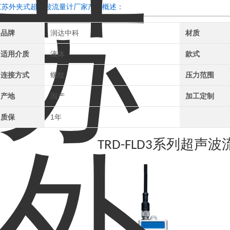
江苏外夹式超声波流量计厂家产品概述：
品牌
润达中科
材质
适用介质
液体
款式
连接方式
螺纹
压力范围
产地
国产
加工定制
质保
1年
系列超声波
TRD-FLD3