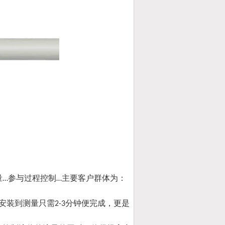
量
参与过程控制
主要客户群体为：
…
…
安装到测量只需
分钟便完成，更是
2-3
。