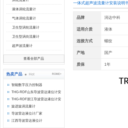
涡轮流量计
一体式超声波流量计安装说明
液体涡轮流量计
品牌
润达中科
气体涡轮流量计
卫生型涡轮流量计
适用介质
液体
卫生型涡街流量计
连接方式
螺纹
超声波流量计
产地
国产
查看全部产品
质保
1年
热卖产品
Hot
ROME+
T
智能数字压力控制器
THG-RDF山东导波雷达液位计安
装方法
THG-RDF浙江导波雷达液位计安
装方法
旋进旋涡流量计
导波雷达液位计厂家
江西导波雷达液位计