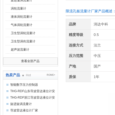
旋进漩涡流量计
涡轮流量计
限流孔板流量计厂家产品概述
液体涡轮流量计
品牌
润达中科
气体涡轮流量计
卫生型涡轮流量计
精度等级
0.5
卫生型涡街流量计
连接方式
法兰
超声波流量计
压力范围
中压
查看全部产品
产地
国产
热卖产品
Hot
ROME+
质保
1年
智能数字压力控制器
THG-RDF山东导波雷达液位计安
装方法
THG-RDF浙江导波雷达液位计安
装方法
旋进旋涡流量计
导波雷达液位计厂家