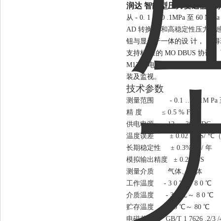
润达 智能型压力变送器厂
从
- 0. 1
…
0 .1MPa 至 60 M P
AD 转换器 和高稳定性压力
钮与显示于一体的设
计，
使得
支持标
准的
MO DBUS 协议
M12x1 电气插 头。 设备设 计紧
装及监视。
技术参数
测量范围
- 0.1 … 0.1M Pa
精
度
≤ 0.5 % FS
供电电源
12 … 30 V DC
温度误差
± 0.02 %FS/ 
长期稳定性
± 0.3% FS/ 年
模拟输出精度
± 0.2% FS
测量介质
气体、液体
工作温度
- 3 0 ℃～ 8 0 ℃
介质温度
- 3 0 ℃～ 8 0 ℃
贮存温度
- 40 ℃～ 80 ℃
电磁兼容
GB/T 1 7626 .2/3 /