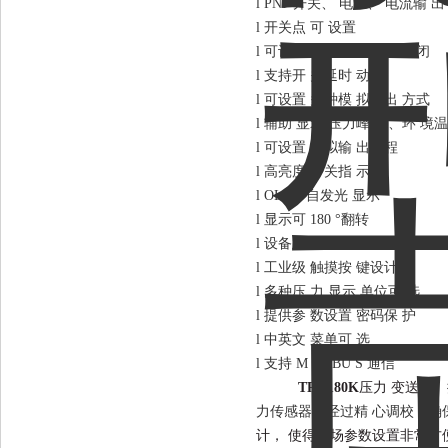
l
PNP 开关、 电压、 电流输 出
l
开关点
可
设置
l
可设置
开关为
常开或
常闭
l
支持开
关延时
动作
l
可设置
多种模
拟输出
方式
l
辅助
显示
压力峰
值、环
境温
l
可设置
模拟输
出量程
l
高亮度
开关指
示
l
OLED 自发光 显示
l
显示可
180 °翻转
l
设备主
体可
3 3 0 °旋转
l
工业级
触摸按
键设计
l
多种压
力
显示
单位可
选
l
提供参
数设置
密码保
护
l
中英文
菜单可
选
l
支持
M ODBU S 通信
TRD180K
压力
变送器、
力传感器，经过精 心调校，确
计，
使得现场参数设置非常方