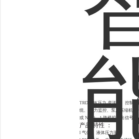
TRD180K压力 变送器、控制
统、
压力监控、泵及压缩机等
或 NPN)、1 路模拟输出信号(0…2
产品
特性
：
l
气体、
液体压力测量