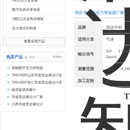
3051压力变送器
数字化风压变送器
润达 智能型压力变送器厂家产
消防正压送风传感器
品牌
润达中科
压力差压控制器
适用介质
气体
查看全部产品
0/4 … 2 0mA
输出信号
热卖产品
5kmA
Hot
ROME+
智能数字压力控制器
测量范围
- 0.1 … 0.1
THG-RDF山东导波雷达液位计安
加工定制
是
装方法
THG-RDF浙江导波雷达液位计安
装方法
旋进旋涡流量计
TRD
导波雷达液位计厂家
江西导波雷达液位计