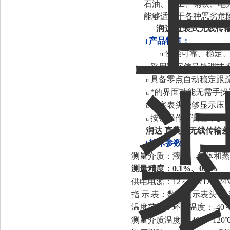
石油、化工、钢铁、电
能够适用于各种恶劣危
润达 直装式无线传
产品特点：
l
性能可靠、稳定
u
采用数字信号处理技术
u
具备零点自动稳定跟
u
*的界面功能无需手
u
数字表头能够显示压力
u
按键操作可调基本参数
u
润达 直装式无线传输
技术参数：
l
测量介质：液体、气体和蒸
测量精度
：0.1%、0.2%
供电电源：12～45VDC
2
指
示
表：数字显示表头
温度范围：环境温度：-40～
测量介质温度：-40～+120