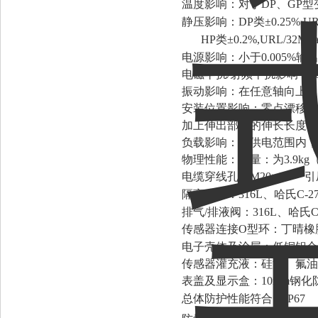
温度影响：对于DP、GP型变送
静压影响：DP类±0.25% 
HP类±0.2%,URL/32M
电源影响：小于0.005%输
电磁干扰/射频干扰影响：20～
振动影响：在任意轴向上，200H
安装位置影响：零点漂移至多为
加上伸出部分的伸长长度，
负载影响：在供电范围内，
物理性能：重量：为3.9k
电缆穿线孔：M20×1.5
引
隔离膜片：316L、哈氏C
排气/排液阀：316L、哈氏C
传感器连接O型环：丁晴橡
电子壳体及涂层：低铜铝合
传感器灌充液：硅油、氟油
表盖及显示盒：10mm钢
总体防护性能符合：IP67