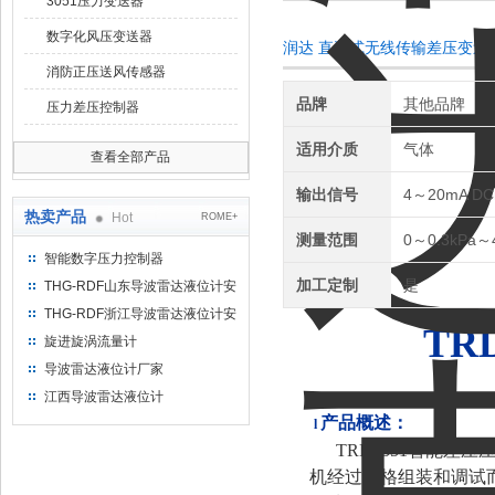
3051压力变送器
数字化风压变送器
润达 直装式无线传输差压变送
消防正压送风传感器
品牌
其他品牌
压力差压控制器
适用介质
气体
查看全部产品
输出信号
4～20mA D
热卖产品
Hot
ROME+
测量范围
0～0.3kPa～
智能数字压力控制器
加工定制
是
THG-RDF山东导波雷达液位计安
装方法
THG-RDF浙江导波雷达液位计安
T
R
装方法
旋进旋涡流量计
导波雷达液位计厂家
江西导波雷达液位计
产品概述：
l
TRD3351智能
机经过严格组装和调试