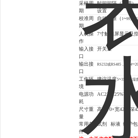
采样周
时间间隔（可调）
期
设置
校准周
自动校准（
~
1
99天
期
置
人机操
7寸触摸屏显示及
作
输入接
开关量
口
输出接
~
RS232或RS485，1路4
2
口
工作环
建议温度
~
5
35℃，湿
境
电源功
AC220±25%V，50±
耗
尺寸重
高1370×宽420×深4
量
常用备
试剂 标液 维护包
件