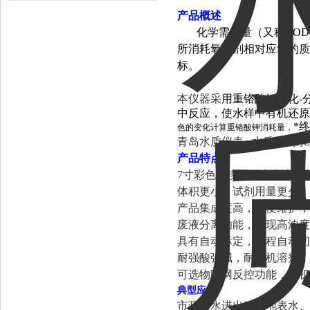
产品概述
化学需氧量（又称CO
所消耗氧化剂相对应氧的质
标。
本仪器采
用重铬酸钾氧化-
中反应，使水样中有机还原
*
色的变化计算重铬酸钾消耗量，
青岛水质仪表 水质监测系
产品特点
7寸彩色触摸屏，内存大，
体积更小，试剂用量更少，
产品集成度高，方便维护，
废液分离功能，实现高浓度
具有自动标定，量程自动切
耐强酸强碱，耐有机溶剂，
可选物联网反控功能，手机
典型应用
市政污水进出口、地表水、