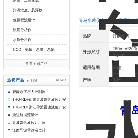
余氯、二氧化氯
污泥浓度、悬浮物
低量程浊度计
青岛水质仪表 水质监测系统产
浊度分析仪
品牌
其他品牌
水质分析仪
260mm*200
COD、氨氮、总磷、总氮
外形尺寸
高)mm
查看全部产品
适用范围
其他
热卖产品
产地
国产
Hot
ROME+
智能数字压力控制器
THG-RDF山东导波雷达液位计安
装方法
青
THG-RDF浙江导波雷达液位计安
装方法
旋进旋涡流量计
导波雷达液位计厂家
江西导波雷达液位计