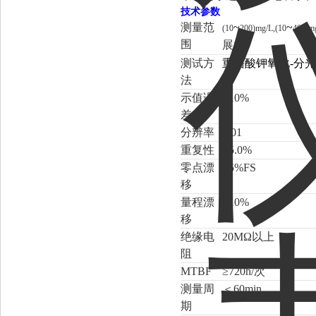
技术参数
测量范
~
~
(10
200)mg/L,(10
400)mg
围
展
)
测试方
重铬酸钾氧化-分
法
示值误
±10%
差
分辨率
0.01
重复性
≤5.0%
零点漂
±5%FS
移
量程漂
±10%
移
绝缘电
20MΩ以上
阻
MTBF
≥720h/次
测量周
＜60min
期