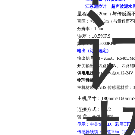
江苏泥位计 超声波泥水
量程：0～20m（与传感而
<0.5
盲区：
-1.5m（与量程而
1
分辨率：
mm
误差：±0.5%F.S
20～
频率：
5000KHz
输出（订货选定）
输出信号：
、RS485/M
4～20mA
NPN、
开关输出：四路
四路继电器
供电电压
：
12-24
AC220V或DC
物理性能
主机材质：ABS
主机尺寸：180mm×160mm×
连接方式：G1/2
盘：
键
全键盘按键
TFT
显示：中英文LCD、彩屏
10
传感器线缆：线缆
m（可定