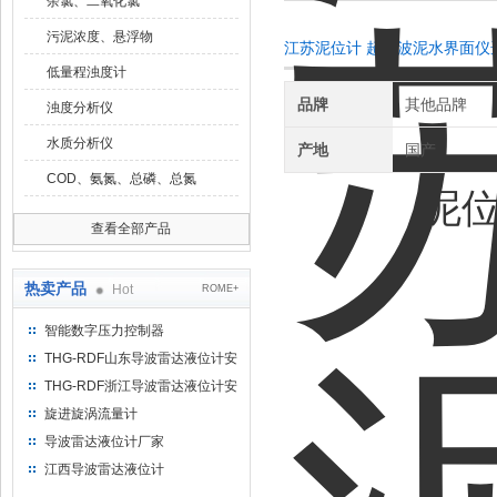
余氯、二氧化氯
污泥浓度、悬浮物
江苏泥位计 超声波泥水界面仪
低量程浊度计
品牌
其他品牌
浊度分析仪
水质分析仪
产地
国产
COD、氨氮、总磷、总氮
泥
查看全部产品
热卖产品
Hot
ROME+
智能数字压力控制器
THG-RDF山东导波雷达液位计安
装方法
THG-RDF浙江导波雷达液位计安
装方法
旋进旋涡流量计
导波雷达液位计厂家
江西导波雷达液位计