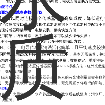
输方式可选。传感器可即插即用，电极安装更换方便快速。
功能特点
山西水质在线多参数分析仪
最多可以同时连接七个传感器，提高集成度，降低运行
数字传感器接口通用，模拟传感器则根据不同传感器种类配置不
实现传感器即插即用，电极安装、更换快速方便；
使用简洁，结果可靠，界面操作指示可以减少操作失误；
具有4～20mA，MODBUS RS485多种数据输出方式；
pH、ORP、电导传感器清洗活化简单，且平衡速度较
溶解氧传感器采用突破性荧光法技术，
基本无需保养，并
高精度浊度采用90°光散射法，流通式测量，数据稳定、重现性好
浊度、悬浮物/污泥浓度传感器应用ISO7027标准方法（红外光
并可选配清洁刷功能；
叶绿素传感器、蓝绿藻传感器是基于色素的荧光性测量目标参数
别，无需萃取或其他处理，快速检测，避免搁置水样造成的影响
典型应用
地表水、饮用水源地、水产养殖的多参数水质在线监测；污水厂
在线监测。