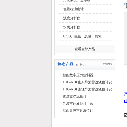
污泥浓度、悬浮物
低量程浊度计
浊度分析仪
水质分析仪
COD、氨氮、总磷、总氮
查看全部产品
热卖产品
Hot
ROME+
智能数字压力控制器
THG-RDF山东导波雷达液位计安
装方法
THG-RDF浙江导波雷达液位计安
装方法
旋进旋涡流量计
导波雷达液位计厂家
江西导波雷达液位计