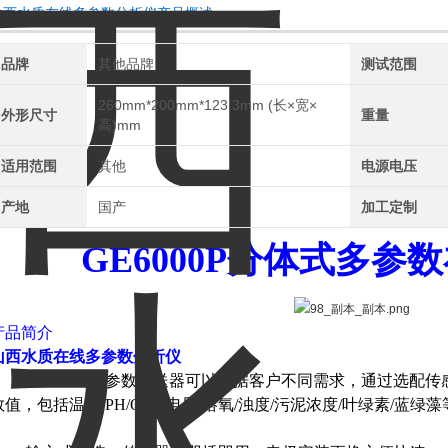
山西水质在线多参数分析仪产品概述：
品牌
其他品牌
测试范围
260mm*200mm*123.3mm (长×宽×
外形尺寸
重量
高)mm
适用范围
其他
电源电压
产地
国产
加工定制
GE6000P
分体式多参数
产品简介
山西水质在线多参数分析仪
GE6000P多参数变送器可以根据客户不同需求，通过选配
数值，包括温度/PH/ORP/电导/溶氧/浊度/污泥浓度/叶绿素/