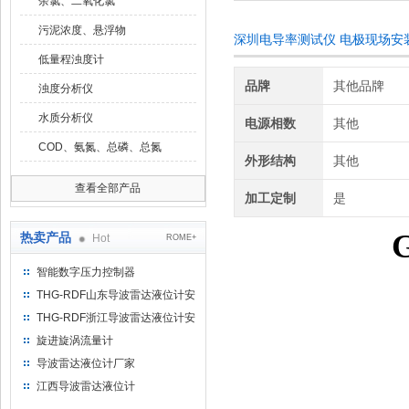
余氯、二氧化氯
污泥浓度、悬浮物
深圳电导率测试仪 电极现场安
低量程浊度计
品牌
其他品牌
浊度分析仪
水质分析仪
电源相数
其他
COD、氨氮、总磷、总氮
外形结构
其他
查看全部产品
加工定制
是
热卖产品
Hot
ROME+
智能数字压力控制器
THG-RDF山东导波雷达液位计安
装方法
THG-RDF浙江导波雷达液位计安
装方法
旋进旋涡流量计
导波雷达液位计厂家
江西导波雷达液位计