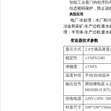
智能工业看门狗程序防
组
态密码保护，防止误
典型应用
电厂-水处理；水厂和污
冶金和采矿-生产过程/废水
理；半导体-生产过程/废水
变送器技术参数
显示方式
2.4寸液晶屏显
稳定性
±1%FS/24H
准确度
±1%FS
温度补偿
手动/自动温补 -
输出信号
两组继电器 4-20
MODBUS RT
供电电源
220V±10% 50
外形尺寸
100*100*150m