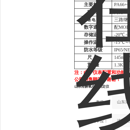
主要材料
PA66
输
两路4
出
继
三路继
电 器
数字通信
配MOD
存储温度
-20℃～
操作温度
-15℃～
防水等级
IP65/
尺
145mm
寸
重
1.3KG
量
注：由于仪表配置和功能不
公司销售顾问，谢谢！
山东溶解氧在线测定仪
产品：
您的单位：