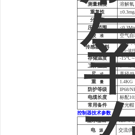
测量精度
溶解氧：
重复性
±0.3mg/
分辨率
0.01mg/
压力范围
≤0.3Mp
校
空气自
准
机身：
传感器材料
PPS+玻
存储温度
-15℃
工作温度
0～4
尺
直径49
寸
重
1.4KG
量
防护等级
IP68/
电缆长度
标配1
常用备件
荧光帽
控制器技术参数：
显示输出
128*
电
交流供
源