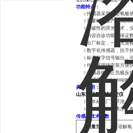
发的红光的时间和强度与氧分
功能特点：
传感器采用新型氧敏
l
测量时不会产生氧消
l
突破性的荧光技术，
l
内设自诊功能，保证
l
出厂标定，一年无需
l
数字化传感器，抗干
l
标准数字信号输出，
l
传感器现场安装方便
l
传感器电源正负极反
l
传感器
l
RS485 A/B端
典型应用：
山东溶解氧在线测定仪
污水处理厂调节池、
l
自来水厂、地表水、
l
传感器技术参数：
测量范围
溶解氧：