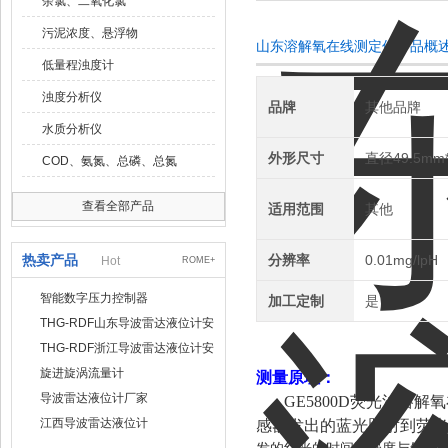
余氯、二氧化氯
污泥浓度、悬浮物
山东溶解氧在线测定仪产品概
低量程浊度计
浊度分析仪
品牌
其他品牌
水质分析仪
外形尺寸
直径49.5mm
COD、氨氮、总磷、总氮
查看全部产品
适用范围
其他
热卖产品
分辨率
0.01mg/lpH
Hot
ROME+
智能数字压力控制器
加工定制
是
THG-RDF山东导波雷达液位计安
装方法
THG-RDF浙江导波雷达液位计安
装方法
旋进旋涡流量计
测量原理
：
导波雷达液位计厂家
GE5800D荧光法
江西导波雷达液位计
感器发出的蓝光照射到荧光