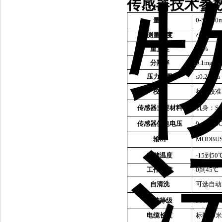
传感器技术参
量程
0-50000
测量精度
小于测量
重复性
±3%
分辨率
0.1mg
压力范围
≤0.2MPa
校准
标液校准
传感器主要材料
机身：
S
传感器供电电压
9
~
36VD
输出
MODBUS
存储温度
-15到50
工作温度
0到45
自清洗
可选自动
防护等级
P68/NE
电缆长度
标配
10