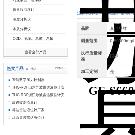
污泥浓度、悬浮物
低量程浊度计
江苏悬浮物 污泥浓度计价格产
浊度分析仪
品牌
其他品牌
水质分析仪
COD、氨氮、总磷、总氮
测量范围
0-50000mg/
查看全部产品
执行质量标
国标
准
热卖产品
Hot
ROME+
加工定制
是
智能数字压力控制器
GE-S660
THG-RDF山东导波雷达液位计安
装方法
THG-RDF浙江导波雷达液位计安
装方法
旋进旋涡流量计
导波雷达液位计厂家
江西导波雷达液位计