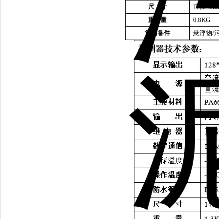
尺
寸
直径
49
重
量
0.8KG
常用备件
悬浮物
/