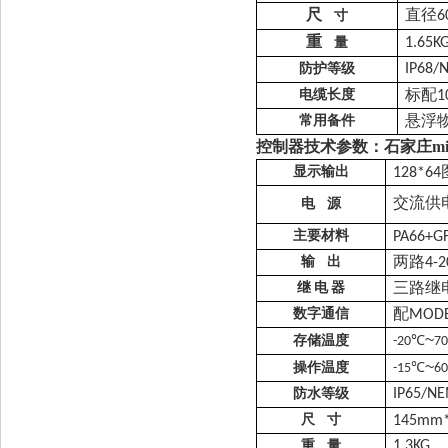
尺
直径
6
寸
重
1.65K
量
防护等级
IP68/
标配
电缆长度
1
悬浮
常用备件
控制器
技术
参数：
石家庄m
显示输出
128*64
交流供
电
源
主要材料
PA66+G
两路
输
出
4-
三路继
继
电
器
配
数字通信
MODB
~
存储温度
℃
-20
7
~
操作温度
℃
-15
6
防水等级
IP65/N
尺
寸
145mm
重
量
1.3KG