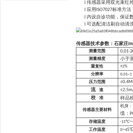
l
传感器采用双光束红
l
应用
标准方法
ISO7027
l
内设自诊功能，保证
l
可选配清洁刷自动清
传感器
技术参数
：
石家庄m
测量范围
0.01-
小于
测量精度
重复性
±
2
%
分辨率
0.01~1
压力范围
≤0.4M
流
≤2.5m
速
校
样品
准
机身：
传感器主要材料
缆：
P
~
存储温度
℃
-15
~
工作温度
5
0
4