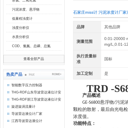
余氯、二氧化氯
污泥浓度、悬浮物
石家庄miss计 污泥浓度计厂
低量程浊度计
品牌
其他品牌
浊度分析仪
水质分析仪
0.01-20000 
测量范围
mg/L,0.01-1
COD、氨氮、总磷、总氮
执行质量标
国标
查看全部产品
准
加工定制
是
热卖产品
Hot
ROME+
TRD -S6
智能数字压力控制器
THG-RDF山东导波雷达液位计安
产品概述
装方法
THG-RDF浙江导波雷达液位计安
悬浮物
污泥
GE-S6800
/
装方法
旋进旋涡流量计
颗粒的散射，最后由光电检
导波雷达液位计厂家
浓度值。
江西导波雷达液位计
功能
特点
：