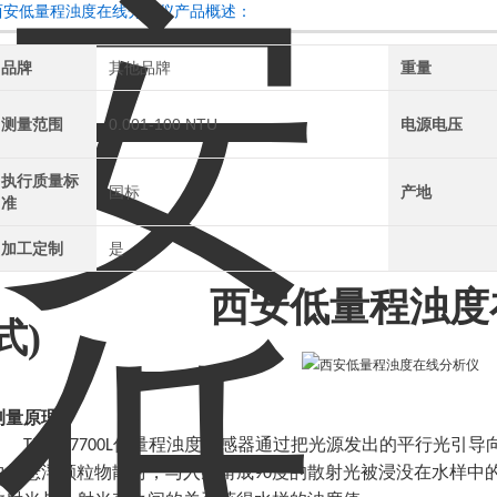
西安低量程浊度在线分析仪产品概述：
品牌
其他品牌
重量
测量范围
0.001-100 NTU
电源电压
执行质量标
国标
产地
准
加工定制
是
西安低量程浊度
式)
测量原理
低量程浊度传感器通过把光源发出的平行光引导
TRD-U7700L
中的悬浮颗粒物散射，与入射角成
度的散射光被浸没在水样中
90