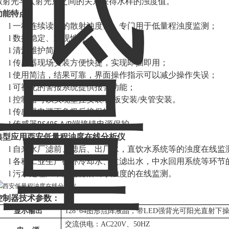
散射光与入射光束之间的关系获得水样的浊度值。
功能
特点
l
一种连续读数的散射浊度计，专门用于低量程浊度监测；
l
数据稳定、重现性好；
l
清洗维护简单；
l
传感器现场安装方便快捷，实现即插即用
；
l
使用简洁，结果可靠，界面操作指示可以减少操作失误
；
l
可视化的警报系统提供
报
警功能
；
l
控制器可以实现壁挂安装
/
面板安装
/
夹管安装。
l
传感器电源正负极反接保护
l
传感器
端接错电源保护
RS485 A/B
典型应用
西安低量程浊度在线分析仪
l
自来水厂滤前、滤后、出厂水，直饮水系统等的浊度在线监
l
各种工业生产循环冷却水、过滤出水，中水回用系统等环节
l
污水处理厂，膜过滤后出水浊度的在线监测。
控制器
技术
参数：
显示输出
128*64
图形点阵液晶，带
LED
强背光可阳光直射下
交流供电：
AC220V
、
50HZ