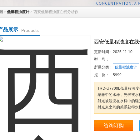
测
>
低量程浊度计
> 西安低量程浊度在线分析仪
产品展示
Products
西安低量程浊度在线
更新时间：
2025-11-10
型 号：
所属分类：
低量程浊度计
报 价：
5999
TRD-U7700L低量
感器中的水样，光线被水
射光被浸没在水样中的硅
射光束之间的关系获得水
咨询订购