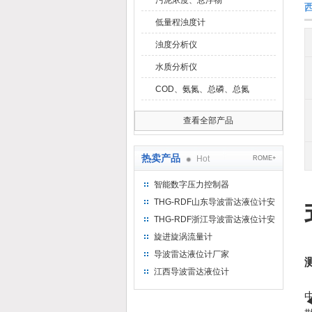
污泥浓度、悬浮物
低量程浊度计
浊度分析仪
水质分析仪
COD、氨氮、总磷、总氮
查看全部产品
热卖产品
Hot
ROME+
智能数字压力控制器
THG-RDF山东导波雷达液位计安
装方法
THG-RDF浙江导波雷达液位计安
装方法
旋进旋涡流量计
导波雷达液位计厂家
江西导波雷达液位计