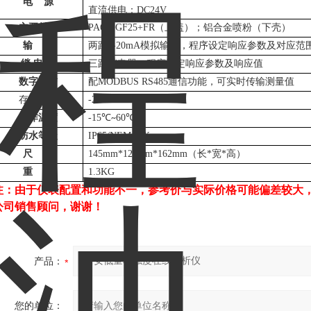
电
源
直流供电：
DC24V
主要材料
PA66+GF25+FR
（上盖）；铝合金喷粉（下壳）
输
出
两路
4-20mA
模拟输出，程序设定响应参数及对应范
继
电
器
三路继电器，程序设定响应参数及响应值
数字通信
配
MODBUS RS485
通信功能，可实时传输测量值
存储温度
-20
℃
70℃
~
操作温度
-15
℃
60℃
~
防水等级
IP65/NEMA4X
尺
寸
145mm*125mm*162mm
（长
*
宽
*
高）
重
量
1.3KG
注：由于仪表配置和功能不一，参考价与实际价格可能偏差较大
公司销售顾问，谢谢！
产品：
您的单位：