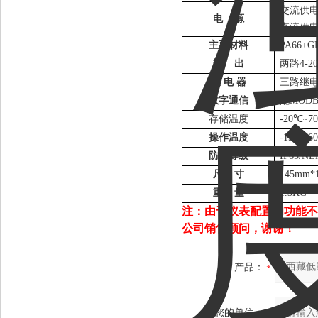
交流供
电
源
直流供
主要材料
PA66+G
输
出
两路
4-2
继
电
器
三路继
数字通信
配
MODB
存储温度
-20
℃
7
~
操作温度
-15
℃
6
~
防水等级
IP65/N
尺
寸
145mm*
重
量
1.3KG
注：由于仪表配置和功能不
公司销售顾问，谢谢！
产品：
您的单位：