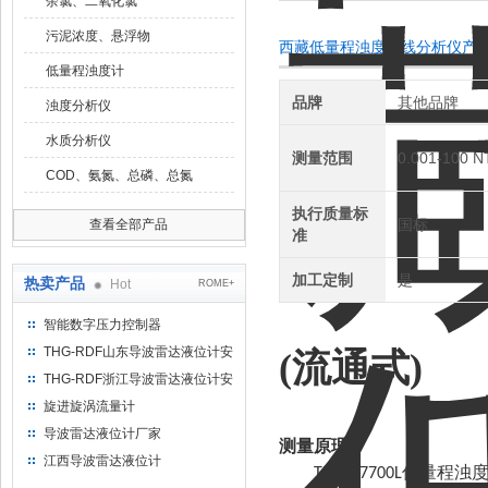
余氯、二氧化氯
污泥浓度、悬浮物
西藏低量程浊度在线分析仪产
低量程浊度计
品牌
其他品牌
浊度分析仪
水质分析仪
测量范围
0.001-100 N
COD、氨氮、总磷、总氮
执行质量标
国标
查看全部产品
准
加工定制
是
热卖产品
Hot
ROME+
智能数字压力控制器
THG-RDF山东导波雷达液位计安
(流通式)
装方法
THG-RDF浙江导波雷达液位计安
装方法
旋进旋涡流量计
导波雷达液位计厂家
测量原理
江西导波雷达液位计
低量程浊
TRD-U7700L