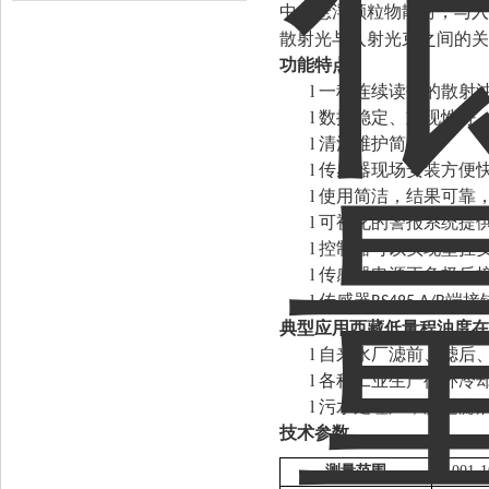
中的悬浮颗粒物散射，与入
散射光与入射光束之间的关
功能
特点
l
一种连续读数的散射
l
数据稳定、重现性好
l
清洗维护简单；
l
传感器现场安装方便
l
使用简洁，结果可靠
l
可视化的警报系统提
l
控制器可以实现壁挂
l
传感器电源正负极反
l
传感器
端接
RS485 A/B
典型应用
西藏低量程浊度在
l
自来水厂滤前、滤后
l
各种工业生产循环冷
l
污水处理厂，膜过滤
技术参数
测量范围
0.001-