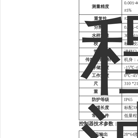
0.001-
测量精度
±5%
重复性
±
2
%
分辨率
0.001~
水样流量
300ml/
校
准
标液校
管
件
进样口
传感器主要材料
机身：
存储温度
-15
℃
~
工作温度
0
℃
4
~
尺
寸
310 *2
重
量
2.1KG
防护等级
IP6
5
电缆长度
标配
3
常用备件
低量程
控制器
技术
参数：
显示输出
128*64