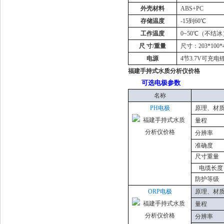
外壳材料
ABS+PC
存储温度
-15到60℃
工作温度
0
~
50℃（不结冰
尺
寸/重量
尺寸：203*100
电源
4节3.7V可充电
福建手持式水质分析仪价格
可选电极参数
名称
PH电极
原理
、
材
量程
分辨率
准确度
尺寸重量
电缆长度
防护等级
ORP电极
原理
、
材
量程
分辨率