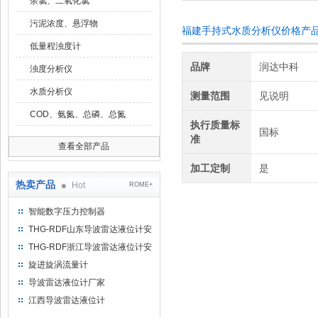
余氯、二氧化氯
污泥浓度、悬浮物
福建手持式水质分析仪价格产
低量程浊度计
品牌
润达中科
浊度分析仪
水质分析仪
测量范围
见说明
COD、氨氮、总磷、总氮
执行质量标
国标
准
查看全部产品
加工定制
是
热卖产品
Hot
ROME+
智能数字压力控制器
THG-RDF山东导波雷达液位计安
装方法
THG-RDF浙江导波雷达液位计安
装方法
旋进旋涡流量计
导波雷达液位计厂家
江西导波雷达液位计