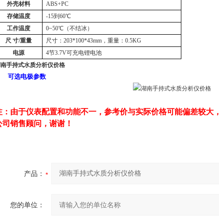
外壳材料
ABS+PC
存储温度
-15到60℃
工作温度
0
~
50℃（不结冰）
尺
寸/重量
尺寸：203*100*43mm，重量：
0.5KG
电源
4节3.7V可充电锂电池
湖南手持式水质分析仪价格
可选电极参数
注：由于仪表配置和功能不一，参考价与实际价格可能偏差较大
公司销售顾问，谢谢！
产品：
您的单位：