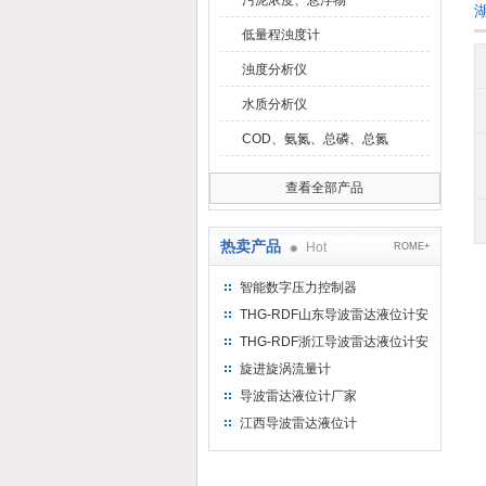
污泥浓度、悬浮物
低量程浊度计
浊度分析仪
水质分析仪
COD、氨氮、总磷、总氮
查看全部产品
热卖产品
Hot
ROME+
智能数字压力控制器
THG-RDF山东导波雷达液位计安
装方法
THG-RDF浙江导波雷达液位计安
装方法
旋进旋涡流量计
导波雷达液位计厂家
江西导波雷达液位计