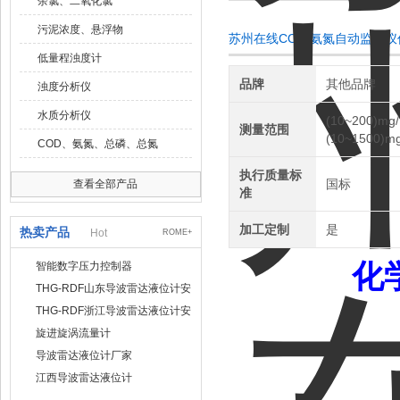
余氯、二氧化氯
污泥浓度、悬浮物
苏州在线COD 氨氮自动监测
低量程浊度计
品牌
其他品牌
浊度分析仪
水质分析仪
(10~200)mg/
测量范围
(10~1500)mg
COD、氨氮、总磷、总氮
执行质量标
国标
查看全部产品
准
加工定制
是
热卖产品
Hot
ROME+
化
智能数字压力控制器
THG-RDF山东导波雷达液位计安
装方法
THG-RDF浙江导波雷达液位计安
装方法
旋进旋涡流量计
导波雷达液位计厂家
江西导波雷达液位计