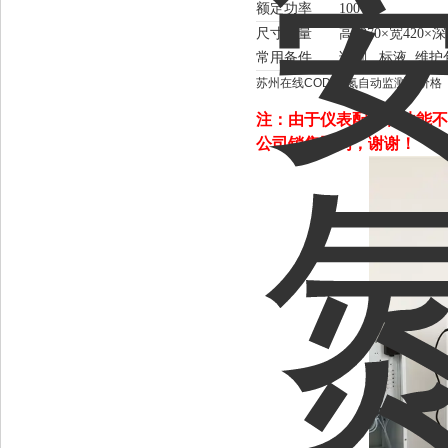
额定功率
100W
尺寸重量
高
1370×宽420×
常用备件
试剂
标液 维护
苏州在线COD 氨氮自动监测仪价格
注：由于仪表配置和功能不
公司销售顾问，谢谢！