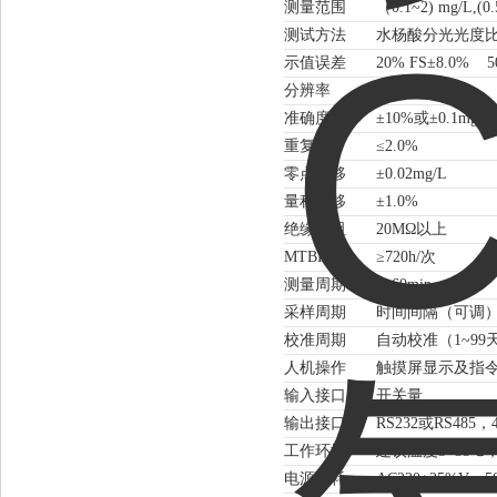
测量范围
（0.1
~
2) mg/L,(0.
测试方法
水杨酸分光光度
示值误差
20% FS±8.0%
5
分辨率
0.01
准确度
±10%或±0.1m
重复性
≤2.0%
零点漂移
±0.02mg/L
量程漂移
±1.0%
绝缘电阻
20MΩ以上
MTBF
≥720h/次
测量周期
＜
60min
采样周期
时间间隔（可调
校准周期
自动校准（
1
~
9
人机操作
触摸屏显示及指
输入接口
开关量
输出接口
RS232或RS485，
工作环境
建议温度
5
~
35℃
电源功耗
AC220±25%V，50