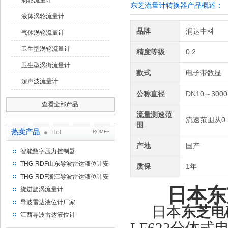
涡轮流量计
东芝流量计转换器产品概述：
液体涡轮流量计
品牌
润达中科
气体涡轮流量计
卫生型涡轮流量计
精度等级
0.2
卫生型涡街流量计
款式
电子带数显
超声波流量计
公称直径
DN10～300
查看全部产品
流量测速范
流速范围从0.3m
围
热卖产品
Hot
ROME+
产地
国产
智能数字压力控制器
THG-RDF山东导波雷达液位计安
质保
1年
装方法
THG-RDF浙江导波雷达液位计安
装方法
日本
东
旋进旋涡流量计
导波雷达液位计厂家
日本
东芝电
江西导波雷达液位计