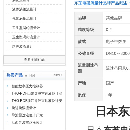
涡轮流量计
东芝电磁流量计品牌产品概述
液体涡轮流量计
品牌
其他品牌
气体涡轮流量计
卫生型涡轮流量计
精度等级
0.2
卫生型涡街流量计
款式
电子带数显
超声波流量计
公称直径
DN10～300
查看全部产品
流量测速范
流速范围从0.3m
围
热卖产品
Hot
ROME+
产地
国产
智能数字压力控制器
THG-RDF山东导波雷达液位计安
质保
1年
装方法
THG-RDF浙江导波雷达液位计安
装方法
日本
东
旋进旋涡流量计
导波雷达液位计厂家
江西导波雷达液位计