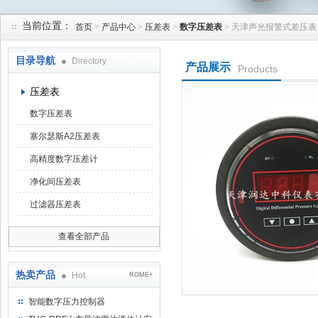
当前位置：
首页
>
产品中心
>
压差表
>
数字压差表
> 天津声光报警式差压表
天津润达中科仪表有限公司
目录导航
Directory
产品展示
Products
压差表
数字压差表
塞尔瑟斯A2压差表
高精度数字压差计
净化间压差表
过滤器压差表
查看全部产品
热卖产品
Hot
ROME+
智能数字压力控制器