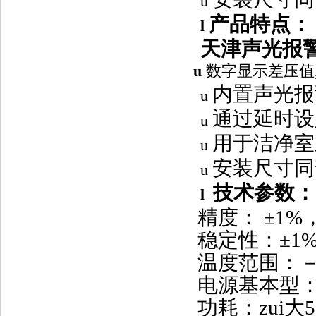
u
产品特点：
l
天津声光报
u
数字显示差压值
内置声光报
u
通过延时设
u
用于洁净室
u
安装尺寸同
u
技术参数：
l
精度： ±1%，
稳定性：±1
温度范围：－1
电源基本型：1
功耗：zui大5