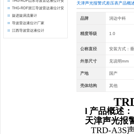
THG-RDF山东导波雷达液位计安
天津声光报警式差压表产品概
装方法
THG-RDF浙江导波雷达液位计安
装方法
旋进旋涡流量计
品牌
润达中科
导波雷达液位计厂家
江西导波雷达液位计
精度等级
1.0
公称直径
安装方式：垂
外形尺寸
见说明mm
产地
国产
壳体结构
其他
TR
l
产品概述：
天津声光报
TRD-A3S