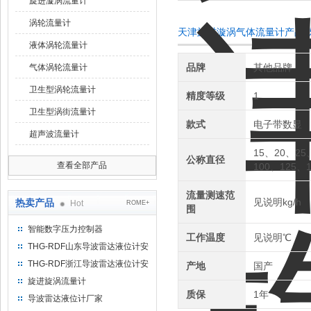
旋进漩涡流量计
涡轮流量计
天津旋进漩涡气体流量计产品
液体涡轮流量计
品牌
其他品牌
气体涡轮流量计
卫生型涡轮流量计
精度等级
1
卫生型涡街流量计
款式
电子带数显
超声波流量计
15、20、25
公称直径
查看全部产品
100、125、
流量测速范
见说明kg/h
热卖产品
Hot
ROME+
围
智能数字压力控制器
工作温度
见说明℃
THG-RDF山东导波雷达液位计安
装方法
THG-RDF浙江导波雷达液位计安
产地
国产
装方法
旋进旋涡流量计
质保
1年
导波雷达液位计厂家