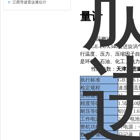
江西导波雷达液位计
量计
产品概述：
GE-LUX340
旋进旋涡
行温度、压力、压缩因子自
是环保、石油、化工、电力
性能参数：
天津旋进
执行标准
GB3836.1
检定规程
速度式流量计
公称通径
15、20、
精度等级
1.5级/1.0
耐压等级
铝体（1.6M
工作电源
24V+电池
整机功耗
外电源：
数据存储功能
日记录、