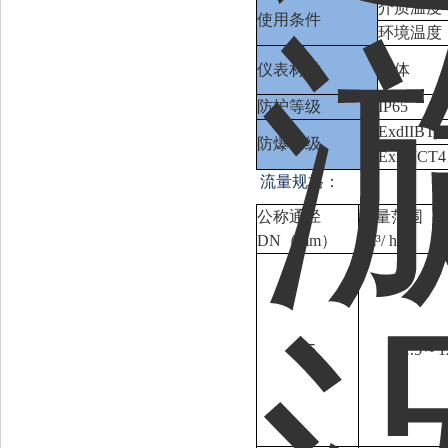
介质温度
使用条件
环境温度
仪表材质
表体
防护等级
IP65
ExdIIBT4
防爆等级
ExiaIICT4
流量规格：
公称通径
流量范围
DN（mm）
(m³/ h)
15
1.5～1