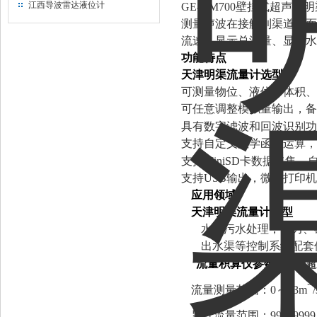
江西导波雷达液位计
GE-UM700壁挂式超声
测量声波在接触到渠道水面
流速、显示总流量、显示水
功能特点
天津明渠流量计选型
可测量物位、液位、体积、
可任意调整模拟量输出，备
具有数字滤波和回波识别功
支持自定义数学函数运算，
支持MiniSD卡数据采集
支持USB输出，微型打印
应用领域
天津明渠流量计选型
水及污水处理；电力、
出水渠等控制系统配套
流量积算仪参数
天津超
3
流量测量范围：0～93m
累计流量范围：99999999