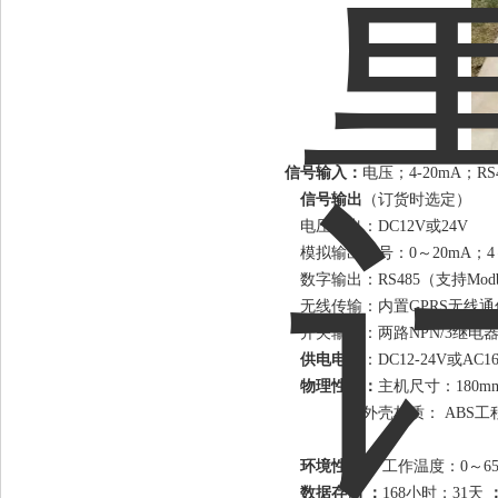
信号输入
：
电压；4-20mA；RS4
信号
输出
（订货时选定）
电压输出：DC12V或24V
模拟输出信号：0～20mA；4～
数字输出：RS485（支持Mod
无线传输：内置GPRS无线
开关输出：两路NPN/3继电器(AC:
供电
电压
：DC12-24V或AC
物理性能：
主机尺寸：180mm
外壳材质：
ABS工
环境性能
：
工作温度：0～6
数据存储
：
168小时；31天