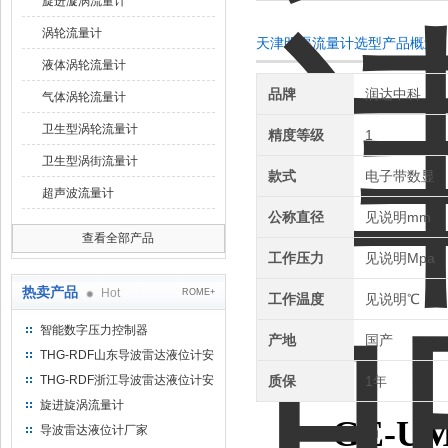
旋进漩涡流量计
涡轮流量计
天津明渠流量计选型产品概述
液体涡轮流量计
品牌
润达中科
气体涡轮流量计
卫生型涡轮流量计
精度等级
1
卫生型涡街流量计
款式
电子带数显
超声波流量计
公称直径
见说明mm
查看全部产品
工作压力
见说明Mpa
热卖产品
Hot
ROME+
工作温度
见说明℃
智能数字压力控制器
产地
国产
THG-RDF山东导波雷达液位计安
装方法
THG-RDF浙江导波雷达液位计安
质保
1年
装方法
旋进旋涡流量计
GE-UM
导波雷达液位计厂家