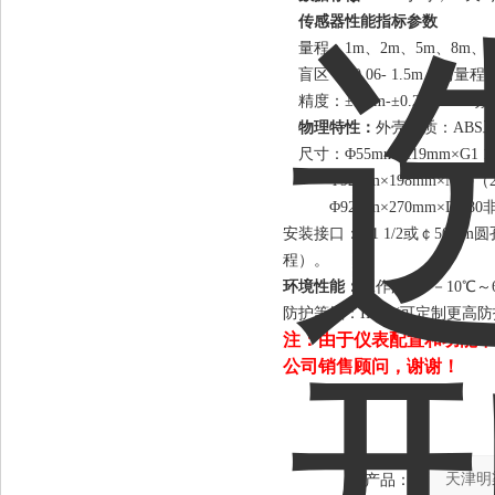
传感器性能指标
参数
量程：1m、2m、5m、8m、1
盲区：<0.06- 1.5m（
精度：±1mm-±0.25%F.
物理特性
：
外壳材质：ABS
尺寸：Φ55mm×119mm×G1 1/
Φ92mm×198mm×M60
Φ92mm×270mm×DN8
安装接口：G1 1/2或￠50mm圆
程）。
环境性能
：
工作温度: －10℃～
防护等级：IP65 (可定制更高防护
注：由于仪表配置和功能不
公司销售顾问，谢谢！
产品：